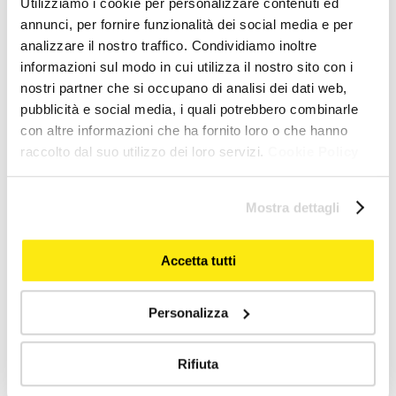
Utilizziamo i cookie per personalizzare contenuti ed
Email*
annunci, per fornire funzionalità dei social media e per
analizzare il nostro traffico. Condividiamo inoltre
informazioni sul modo in cui utilizza il nostro sito con i
Richiesta relativa a*
nostri partner che si occupano di analisi dei dati web,
pubblicità e social media, i quali potrebbero combinarle
con altre informazioni che ha fornito loro o che hanno
Messaggio*
raccolto dal suo utilizzo dei loro servizi.
Cookie Policy
Mostra dettagli
Accetta tutti
Personalizza
Rifiuta
Trattamento ai fini di marketing
autorizzo il trattamento dei dati per finalità di marketing.