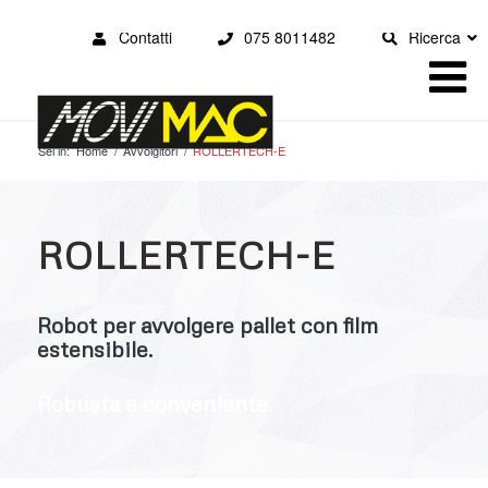
Contatti
075 8011482
Ricerca
Sei in:
Home
/
Avvolgitori
/
ROLLERTECH-E
ROLLERTECH-E
Robot per avvolgere pallet con film
estensibile.
Robusta e conveniente.