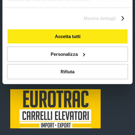
8:00-12:00 | 14:00 – 18:00
Sabato: 8:00-12:00
Domenica e festivi: chiuso.
Mostra dettagli
+39 075 8011482
Accetta tutti
+39 075 8014476
info@movimacsrl.it
Personalizza
commerciale@movimacsrl.it
Rifiuta