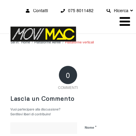
Contatti
075 8011482
Ricerca
Sei in:
Home
/
Piattaforme Aeree
/
Piattaforme verticali
0
COMMENTI
Lascia un Commento
Vuoi partecipare alla discussione?
Sentitevi liberi di contribuire!
*
Nome