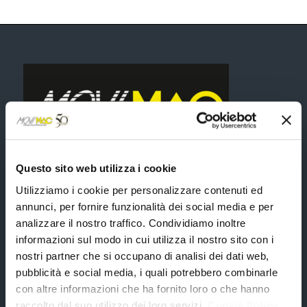
Questo sito web utilizza i cookie
Viale Europa, 86 06083 Bastia Umbra (PG)
Utilizziamo i cookie per personalizzare contenuti ed
Uffici
annunci, per fornire funzionalità dei social media e per
Dal lunedi al venerdi:
analizzare il nostro traffico. Condividiamo inoltre
8:30-12:30 | 14:30 – 18:30
informazioni sul modo in cui utilizza il nostro sito con i
Sabato: 8:00-12:00
nostri partner che si occupano di analisi dei dati web,
Domenica e festivi: chiuso.
pubblicità e social media, i quali potrebbero combinarle
Officina
con altre informazioni che ha fornito loro o che hanno
Dal lunedi al venerdi:
raccolto dal suo utilizzo dei loro servizi.
Cookie Policy