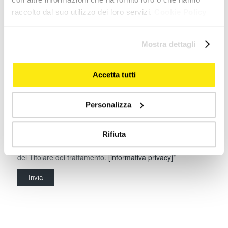
raccolto dal suo utilizzo dei loro servizi.
Cookie Policy
Mostra dettagli
Trattamento ai fini di marketing
Accetta tutti
autorizzo il trattamento dei dati per finalità di marketing.
[informativa privacy marketing]
Ai sensi e per gli effetti degli articoli 7, 13 e 23 del D.Lgs. n.
Personalizza
196/2003*
dichiaro di aver preso visione dell’informativa privacy di
Rifiuta
Movimac s.r.l.. I dati personali saranno trattati dal Titolare e
dai Responsabili del trattamento per la gestione dei servizi
del Titolare del trattamento.
[informativa privacy]
*