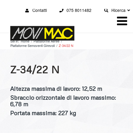
Contatti
075 8011482
Ricerca
Sei in:
Home
/
Piattaforme Aeree
/
Piattaforme Semoventi Girevoli
/
Z-34/22 N
Z-34/22 N
Altezza massima di lavoro: 12,52 m
Sbraccio orizzontale di lavoro massimo:
6,78 m
Portata massima: 227 kg