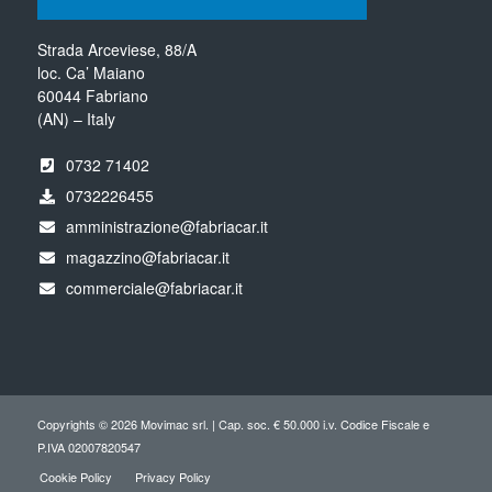
Strada Arceviese, 88/A
loc. Ca’ Maiano
60044 Fabriano
(AN) – Italy
0732 71402
0732226455
amministrazione@fabriacar.it
magazzino@fabriacar.it
commerciale@fabriacar.it
Copyrights © 2026 Movimac srl. | Cap. soc. € 50.000 i.v. Codice Fiscale e
P.IVA 02007820547
Cookie Policy
Privacy Policy