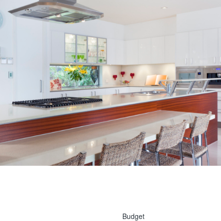
1
800
000
.
.
$
Budget