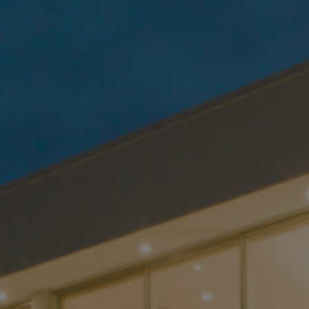
A
la
P
k