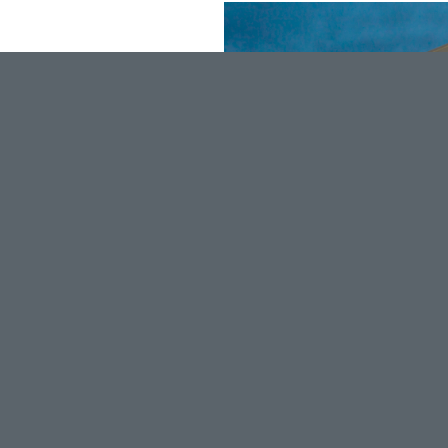
s, sem. Nulla consequat
dipiscing elit. Aenean
ue penatibus et magnis