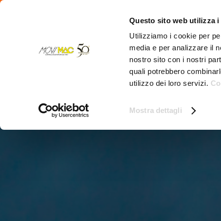
Questo sito web utilizza i
Utilizziamo i cookie per pe
media e per analizzare il no
Home
Carrelli Nuovi
Scaffalature
Pulizia i
nostro sito con i nostri par
quali potrebbero combinarl
utilizzo dei loro servizi.
Co
Mostra dettagli
A
la
P
pe